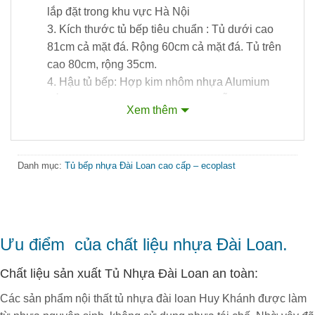
lắp đặt trong khu vực Hà Nội
3. Kích thước tủ bếp tiêu chuẩn : Tủ dưới cao
81cm cả mặt đá. Rộng 60cm cả mặt đá. Tủ trên
cao 80cm, rộng 35cm.
4. Hậu tủ bếp: Hợp kim nhôm nhựa Alumium
trắng hoặc bạc, hậu Alumium vân gỗ
Xem thêm
+200.000/md. + 150.000/m2
5. Bản lề inox giảm chấn , tay nắm Inox ,
pittong nâng cánh ngang , ray bi inox , ray âm
Danh mục:
Tủ bếp nhựa Đài Loan cao cấp – ecoplast
giảm chấn
6. Phụ kiện Hafele, Blum. Garis… Tính theo giá
thị trường
Một vài tiêu chuẩn về mẫu tủ bếp
cơ bản :
Chiều cao tủ ( cả tủ trên và tủ dưới) :
22000 mm ( bao gồm cả phào)– Kích thước tủ
Ưu điểm của chất liệu nhựa Đài Loan.
bếp trên cao 750 mm – 800mm (cả phào), rộng
Chất liệu sản xuất Tủ Nhựa Đài Loan an toàn:
350mm (Cả cánh).– Kích thước tủ bếp dưới
cao 810mm (cả chân tủ), rộng 610mm (cả viền
Các sản phẩm nội thất tủ nhựa đài loan Huy Khánh được làm
đá)– Khoảng cách tủ trên và dưới: 600 mm
🔥