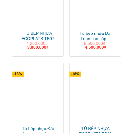
TỦ BẾP NHỰA
Tủ bếp nhựa Đài
ECOPLATS TB07
Loan cao cấp –
4,200,000
₫
5,500,000
₫
ecoplast
3,800,000
₫
4,500,000
₫
-18%
-18%
Tủ bếp nhựa Đài
TỦ BẾP NHỰA