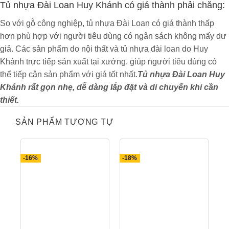
Tủ nhựa Đài Loan Huy Khánh có giá thành phải chăng:
cho việc cất giữ và vận chuyển.
✅
Vượt trội về cách phối màu theo ý thích, kích
So với gỗ công nghiệp, tủ nhựa Đài Loan có giá thành thấp
thước và kiểu dáng tùy chọn.
hơn phù hợp với người tiêu dùng có ngân sách không mấy dư
✅
Bảo hành sản phẩm 10 năm về nhựa năm,
giả. Các sản phẩm do nội thất và tủ nhựa đài loan do Huy
hỗ trợ trọn đời.
Khánh trực tiếp sản xuất tại xưởng. giúp người tiêu dùng có
✅
Vận chuyển – lắp đặt: Miễn phí vận chuyển
thể tiếp cận sản phẩm với giá tốt nhất.
Tủ nhựa Đài Loan Huy
và lắp đặt tại Hà Nội.
Khánh rất gọn nhẹ, dễ dàng lắp đặt và di chuyển khi cần
Thông tin dịch vụ:
thiết.
SẢN PHẨM TƯƠNG TỰ
Cam kết bán hàng chính hãng.
Đảm bảo đúng mẫu mã sản phẩm
-16%
-18%
Đổi mới trong 5 ngày nếu có lỗi
Dịch vụ khách hàng tốt nhất
✅ Hiện trạng ban đầu: