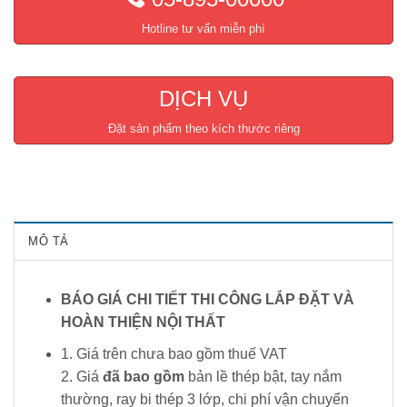
Hotline tư vấn miễn phí
DỊCH VỤ
Đặt sản phẩm theo kích thước riêng
MÔ TẢ
BÁO GIÁ CHI TIẾT THI CÔNG LẮP ĐẶT VÀ
HOÀN THIỆN NỘI THẤT
1. Giá trên chưa bao gồm thuế VAT
2. Giá
đã bao gồm
bản lề thép bật, tay nắm
thường, ray bi thép 3 lớp, chi phí vận chuyển