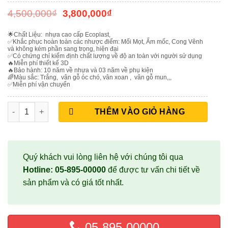
4,500,000
₫
3,800,000
₫
🌟
Chất Liệu: nhựa cao cấp Ecoplast,
✅
Khắc phục hoàn toàn các nhược điểm: Mối Mọt, Ẩm mốc, Cong Vênh
và không kém phần sang trọng, hiện đại
✅
Có chứng chỉ kiểm định chất lượng về độ an toàn với người sử dụng
🔥
Miễn phí thiết kế 3D
🔥
Bảo hành: 10 năm về nhựa và 03 năm về phụ kiện
🌈
Màu sắc: Trắng, vân gỗ óc chó, vân xoan , vân gỗ mun,,,
✅
Miễn phí vận chuyển
TỦ BẾP NHỰA ECOPLATS TB04 số lượng
THÊM VÀO GIỎ HÀNG
Quý khách vui lòng liên hệ với chúng tôi qua
Hotline: 05-895-00000
để được tư vấn chi tiết về
sản phẩm và có giá tốt nhất.
05-895-00000