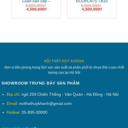
Loan cao cấp –
ECOPLATS TB10
5,500,000
₫
5,500,000
₫
ecoplast
4,500,000
₫
4,500,000
₫
NỘI THẤT HUY KHÁNH
đơn vị tiên phong trong lĩnh vực sản xuất và phân phối tủ nhựa Đài Loan chất
lượng cao tại Hà Nội
SHOWROOM TRƯNG BÀY SẢN PHẨM
Địa chỉ:
ngõ 259 Chiến Thắng - Văn Quán - Hà Đông - Hà Nội
Email:
noithathuykhanh@gmail.com
Hotline:
05-895-00000