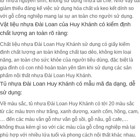
từ nhựa nguyên sinh, không sử dụng nhựa tái chế. Nhờ vậy đã
Tủ bếp nhựa:
✅
Nhựa cao cấp được nhập trực
giảm thiểu đáng kể việc sử dụng hóa chất và keo kết dính so
tiếp từ nhà máy.
với gỗ công nghiệp mang lại sự an toàn cho người sử dụng.
✅
Có giấy chứng nhận nhựa an toàn, không
Vật liệu nhựa Đài Loan của Huy Khánh có kiểm định
độc hại cho trẻ sơ sinh và trẻ nhỏ.
chất lượng an toàn rõ ràng:
✅
Độ bền đến 30 năm. Cam kết không mùi,
Chất liệu nhựa Đài Loan Huy Khánh sử dụng có giấy kiểm
không cong vênh mối mọt do thời tiết ẩm mốc
định chất lượng an toàn không chất tạo dẻo, không kim loại
ở Việt Nam.
nặng, an toàn cho sức khỏe của người tiêu dùng, đặc biệt là
✅
Màu sắc phong phú đa dạng, phù hợp với
gia đình có con nhỏ hoàn toàn yên tâm khi sử dụng các sản
nhiều phong cách nội thất.
phẩm nội thất nhựa Đài Loan Huy Khánh.
✅
Cam kết không cắt bớt nguyên vật liệu
Tủ nhựa Đài Loan Huy Khánh có mẫu mã đa dạng, dễ
✅
Miễn phí thiết kế nội thất phù hợp với mọi
nhu cầu.
sử dụng:
✅
Gia công tỉ mỉ đến từng chi tiết, luôn update
Về màu sắc, tủ nhựa Đài Loan Huy Khánh có tới 20 màu sắc
nhiều mẫu mã hiện đại.
từ các màu trơn như trắng, xanh dương, xanh cốm, hồng, cam,
✅
Màu sơn không bong tróc, không độc hại vì
… đến các màu vân gỗ như vân gỗ sồi, gỗ nâu, gỗ cafe,…
được pha trộn trực tiếp khi sản xuất miếng
không thua kém gì so với các màu của gỗ công nghiệp mà lại
nhựa.
phù hợp với nhiều lứa tuổi và phong cách nội thất khác nhau.
Tủ dễ dàng lau chùi, vệ sinh và tháo lắp tiện lợi