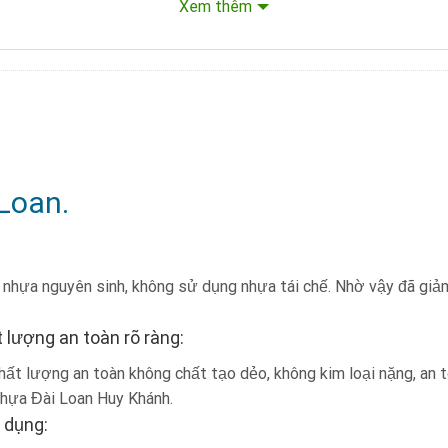
Xem thêm
u cầu.
nhiều mẫu mã hiện đại.
ện
Loan.
nhựa nguyên sinh, không sử dụng nhựa tái chế. Nhờ vậy đã giảm
 lượng an toàn rõ ràng:
ất lượng an toàn không chất tạo dẻo, không kim loại nặng, an to
nhựa Đài Loan Huy Khánh.
 dụng: