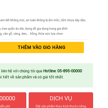
 cam kết không mùi, an toàn không bị ẩm mốc, tấm nhựa dày dặn,
 treo quần áo dài, đựng đồ gia dụng trong gia đình.
, vân gỗ, vàng, đen,… hồng, thỏa sức lựa chọn.
an TG302T số lượng
THÊM VÀO GIỎ HÀNG
 liên hệ với chúng tôi qua
Hotline: 05-895-00000
 tiết về sản phẩm và có giá tốt nhất.
00000
DỊCH VỤ
miễn phí
Đặt sản phẩm theo kích thước riêng