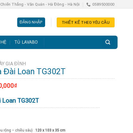
Chiến Thắng - Văn Quán - Hà Đông - Hà Nội
0589500000
ĐĂNG NHẬP
THIẾT KẾ THEO YÊU CẦU
 HỆ
TỦ LAVABO
ÀY GIA ĐÌNH
a Đài Loan TG302T
0,000
₫
i Loan TG302T
u rộng – chiều sâu) :
120 x 103 x 35 cm