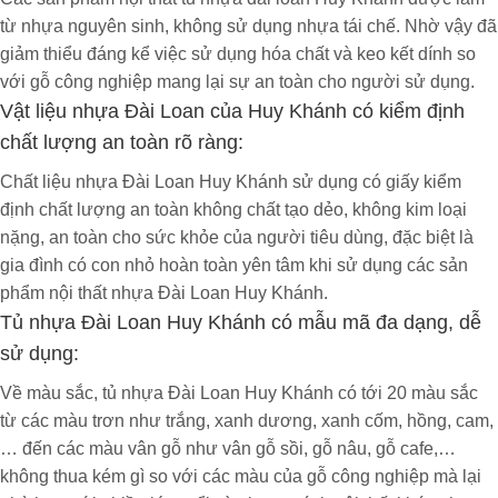
Huy Khánh
Dưới đây là thông tin và mô tả chi tiết
từ nhựa nguyên sinh, không sử dụng nhựa tái chế. Nhờ vậy đã
về sản phẩm. Kính mời quý khách hàng tham
giảm thiểu đáng kể việc sử dụng hóa chất và keo kết dính so
khảo!
với gỗ công nghiệp mang lại sự an toàn cho người sử dụng.
Thông tin sản phẩm
Vật liệu nhựa Đài Loan của Huy Khánh có kiểm định
chất lượng an toàn rõ ràng:
Tên sản phẩm: Tủ Giày Thông Minh Cao Cấp
Ecoplast (Màu trắng) – TM3N2
Chất liệu nhựa Đài Loan Huy Khánh sử dụng có giấy kiểm
Chất liệu:nhựa cao cấp ecoplast, chắc chắn ,
định chất lượng an toàn không chất tạo dẻo, không kim loại
không ẩm mốc,bền đẹp,…
nặng, an toàn cho sức khỏe của người tiêu dùng, đặc biệt là
gia đình có con nhỏ hoàn toàn yên tâm khi sử dụng các sản
Màu sắc: gỗ xoan. gỗ óc chó, trắng, gỗ vàng,
phẩm nội thất nhựa Đài Loan Huy Khánh.
gỗ mun,…
Tủ nhựa Đài Loan Huy Khánh có mẫu mã đa dạng, dễ
Kích thước: cao 1m2 x ngang 1m x sâu 31
sử dụng:
Mô tả chi tiết sản phẩm
Về màu sắc, tủ nhựa Đài Loan Huy Khánh có tới 20 màu sắc
từ các màu trơn như trắng, xanh dương, xanh cốm, hồng, cam,
… đến các màu vân gỗ như vân gỗ sồi, gỗ nâu, gỗ cafe,…
không thua kém gì so với các màu của gỗ công nghiệp mà lại