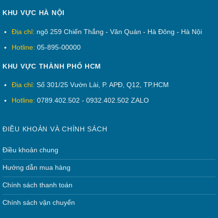
không kém gì so với tủ giày gỗ.
KHU VỰC HÀ NỘI
Nội Thất Huy Khánh_công ty thiết kế và sản
Địa chỉ:
ngõ 259 Chiến Thắng - Văn Quán - Hà Đông - Hà Nội
xuất tủ nhựa đài loan uy tín tại Hà Nội
Hotline:
05-895-00000
showroom : 81 An Hòa,Mộ Lao,Hà Đông, Hà
KHU VỰC THÀNH PHỐ HCM
Nội
xưởng sx : 36 An Hòa,Mộ Lao,Hà Đông, Hà Nộ
Địa chỉ:
Số 301/25 Vườn Lài, P. APĐ, Q12, TP.HCM
SĐT /Zalo : 05.895.00000. 0969.923.025
Hotline:
0789.402.502 - 0932.402.502 ZALO
Fanpge
:
https://www.facebook.com/tunhuahuykhanh/
ĐIỀU KHOẢN VÀ CHÍNH SÁCH
Điều khoản chung
Hướng dẫn mua hàng
Chính sách thanh toán
Chính sách vận chuyển