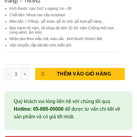
trắng) – TM3N2
Kích thước: cao 1m2 x ngang 1m –30
Chất liệu: Nhựa cao cấp ecoplast
Màu sắc: ( Trắng) , gỗ xoan, gỗ óc chó. gỗ mun,gỗ vàng ,,
Bảo hành 05 năm, về nhựa độ bền 20-30 năm Chống mối mọt,
cong vênh, ẩm móc
Nhận làm theo mẫu mã, màu sắc , kích thuớc Khách đặt
Vận chuyển, lắp đặt tận nhà miễn phí
Tủ Giày Thông Minh Cao Cấp Ecoplast (Màu trắng) – TM3N2 s
THÊM VÀO GIỎ HÀNG
Quý khách vui lòng liên hệ với chúng tôi qua
Hotline: 05-895-00000
để được tư vấn chi tiết về
sản phẩm và có giá tốt nhất.