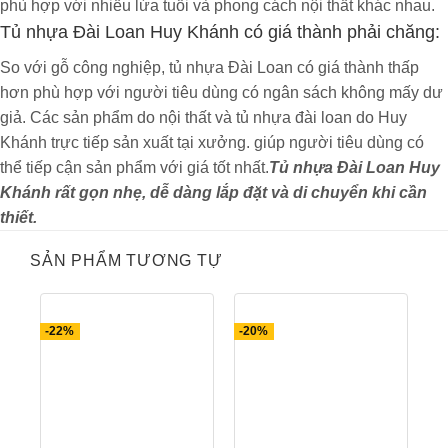
phù hợp với nhiều lứa tuổi và phong cách nội thất khác nhau.
Tủ nhựa Đài Loan Huy Khánh có giá thành phải chăng:
So với gỗ công nghiệp, tủ nhựa Đài Loan có giá thành thấp
Tủ giày Nhựa thông minh Cao Cấp Ecoplast (Màu
hơn phù hợp với người tiêu dùng có ngân sách không mấy dư
gỗ óc chó phối trắng ) – TM322
giả. Các sản phẩm do nội thất và tủ nhựa đài loan do Huy
Khánh trực tiếp sản xuất tại xưởng. giúp người tiêu dùng có
thể tiếp cận sản phẩm với giá tốt nhất.
Tủ nhựa Đài Loan Huy
Tủ gi
ày thông minh nhựa cao cấp ecoplast
có
Khánh rất gọn nhẹ, dễ dàng lắp đặt và di chuyển khi cần
thiết kế tối giản với sắc trắng chủ đạo. Nhìn sơ
thiết.
qua thì chất liệu nhựa cao cấp ecoplast có hình
SẢN PHẨM TƯƠNG TỰ
thức khá giống với chất liệu gỗ công nghiệp. Bề
mặt sáng, bóng tạo sắc thái sang trọng, hiện đại
cho không gian sống. Tủ được thiết kế với 3 ngăn
-22%
-20%
để giày, 1 ngăn kéo và 1 tủ phụ. Có thể thấy rằng,
diện tích sử dụng của tủ giày được tận dụng một
cách tối đa.
Chiều cao của tủ cũng rất hợp lý, không quá cao