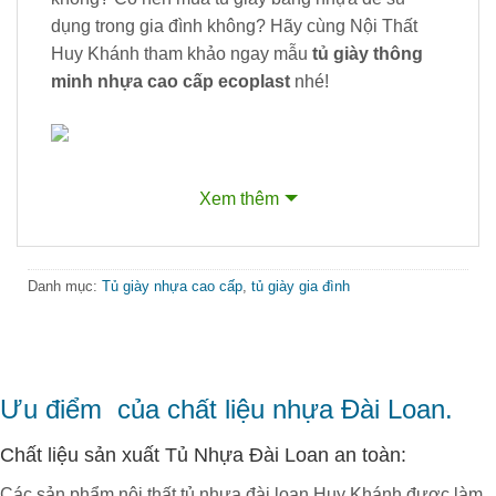
dụng trong gia đình không? Hãy cùng Nội Thất
Huy Khánh tham khảo ngay mẫu
tủ giày thông
minh nhựa cao cấp ecoplast
nhé!
Xem thêm
Tủ Giày Thông Minh Cao Cấp Ecoplast (Màu
trắng) – TM3N2
Danh mục:
Tủ giày nhựa cao cấp
,
tủ giày gia đình
Tủ Giày Thông Minh Cao Cấp Ecoplast (Màu
trắng) – TM3N2 ( bên trong tủ )
Ưu điểm của chất liệu nhựa Đài Loan.
Tủ giày thông minh Cao Cấp Ecoplast
là một
Chất liệu sản xuất Tủ Nhựa Đài Loan an toàn:
trong những sản phẩm bán chạy nhất tại
Nội Thất
Các sản phẩm nội thất tủ nhựa đài loan Huy Khánh được làm