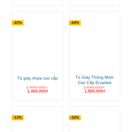
-22%
-24%
Tủ Giày Thông Minh
Tủ giày nhựa cao cấp
Cao Cấp Ecoplast
1,800,000
₫
2,500,000
₫
(Màu gỗ vàng) –
1,400,000
₫
1,900,000
₫
TM323
-13%
-32%