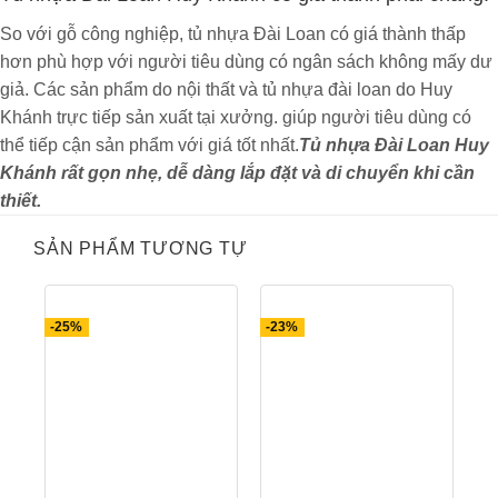
2,Ưu đãi đặc biệt dành riêng cho
So với gỗ công nghiệp, tủ nhựa Đài Loan có giá thành thấp
sinh viên đang học tập tại Hà
hơn phù hợp với người tiêu dùng có ngân sách không mấy dư
Nội.
giả. Các sản phẩm do nội thất và tủ nhựa đài loan do Huy
Khánh trực tiếp sản xuất tại xưởng. giúp người tiêu dùng có
Tủ quần áo nhựa Đài Loan cao cấp
thể tiếp cận sản phẩm với giá tốt nhất.
Tủ nhựa Đài Loan Huy
không cong vênh, ẩm mốc, tháo lắp dễ
Khánh rất gọn nhẹ, dễ dàng lắp đặt và di chuyển khi cần
dàng, nhẹ nhàng vận chuyển tiện lợi
thiết.
khi chuyển phòng. Khuyến mại cực
SẢN PHẨM TƯƠNG TỰ
sốc chào năm học mới giảm ngay 20 –
30% giá trị sản phẩm trong bài viết này
dành riêng cho sinh viên.
-25%
-23%
Mã sản phẩm –4C1KTN
Xuất sứ : Việt Nam.
Bảo hành : 05 năm. và 24 tháng về
phụ kiện