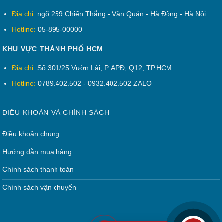
miễn phí.
Địa chỉ:
ngõ 259 Chiến Thắng - Văn Quán - Hà Đông - Hà Nội
Hỗ trợ tháo lắp di chuyển đi nơi khác.
Hotline:
05-895-00000
Nội Thất Huy Khánh_công ty thiết kế
KHU VỰC THÀNH PHỐ HCM
và sản xuất tủ nhựa đài loan uy tín tại
Địa chỉ:
Số 301/25 Vườn Lài, P. APĐ, Q12, TP.HCM
Hà Nội
Hotline:
0789.402.502 - 0932.402.502 ZALO
showroom : Ngõ 259 Chiến Thăng,
Văn Quán, Hà Đông
ĐIỀU KHOẢN VÀ CHÍNH SÁCH
xưởng sx : Ngõ 259 Chiến Thắng, Văn
Điều khoản chung
Quán, Hà Đông
SĐT /Zalo : 05.895.00000.
Hướng dẫn mua hàng
0969.923.025
Chính sách thanh toán
Fanpge
Chính sách vận chuyển
:
https://www.facebook.com/tunhuahuykha