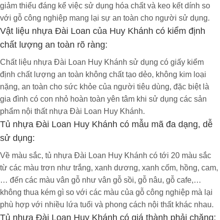
giảm thiểu đáng kể việc sử dụng hóa chất và keo kết dính so
với gỗ công nghiệp mang lại sự an toàn cho người sử dụng.
Vật liệu nhựa Đài Loan của Huy Khánh có kiểm định
Tủ 4 cánh kèm kệ trang trí ( khung vân
chất lượng an toàn rõ ràng:
gỗ óc chó phối cánh trắng )
Chất liệu nhựa Đài Loan Huy Khánh sử dụng có giấy kiểm
định chất lượng an toàn không chất tạo dẻo, không kim loại
nặng, an toàn cho sức khỏe của người tiêu dùng, đặc biệt là
gia đình có con nhỏ hoàn toàn yên tâm khi sử dụng các sản
phẩm nội thất nhựa Đài Loan Huy Khánh.
Tủ nhựa Đài Loan Huy Khánh có mẫu mã đa dạng, dễ
sử dụng:
Về màu sắc, tủ nhựa Đài Loan Huy Khánh có tới 20 màu sắc
từ các màu trơn như trắng, xanh dương, xanh cốm, hồng, cam,
… đến các màu vân gỗ như vân gỗ sồi, gỗ nâu, gỗ cafe,…
Tủ 4 cánh kèm kệ trang trí ( khung vân
không thua kém gì so với các màu của gỗ công nghiệp mà lại
gỗ óc chó phối cánh trắng )
phù hợp với nhiều lứa tuổi và phong cách nội thất khác nhau.
Tủ nhựa Đài Loan Huy Khánh có giá thành phải chăng: