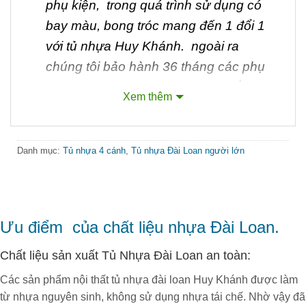
phụ kiện, trong quá trình sử dụng có
bay màu, bong tróc mang đến 1 đổi 1
với tủ nhựa Huy Khánh. ngoài ra
chúng tôi bảo hành 36 tháng các phụ
kiện như : ray trượt, bản lề, tay nắm sử
Xem thêm
dụng có hư hao alo chúng tôi sẽ cho
thợ qua bảo
hành.
Danh mục:
Tủ nhựa 4 cánh
,
Tủ nhựa Đài Loan người lớn
1, THÔNG TIN VỀ SẢN
PHẨM
Ưu điểm của chất liệu nhựa Đài Loan.
Chất liệu sản xuất Tủ Nhựa Đài Loan an toàn:
Các sản phẩm nội thất tủ nhựa đài loan Huy Khánh được làm
từ nhựa nguyên sinh, không sử dụng nhựa tái chế. Nhờ vậy đã