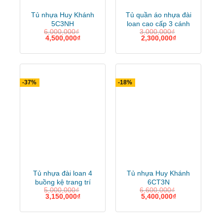
Chất liệu : Nhựa cao cấp cam kết
Tủ nhựa Huy Khánh
Tủ quần áo nhựa đài
5C3NH
loan cao cấp 3 cánh
không mùi, an toàn không bị ẩm mốc,
6,000,000
₫
3,000,000
₫
4,500,000
₫
2,300,000
₫
tấm nhựa dày dặn, độ bền cao.
Tính năng : Đựng quần áo, treo quần
áo dài, đựng đồ gia dụng trong gia
-37%
-18%
đình.
Màu sắc : màu xanh, trắng, vân gỗ,
vàng, đen,… hồng, thỏa sức lựa chọn.
Tủ nhựa đài loan 4
Tủ nhựa Huy Khánh
buồng kệ trang trí
6CT3N
5,000,000
₫
6,600,000
₫
c185
3,150,000
₫
5,400,000
₫