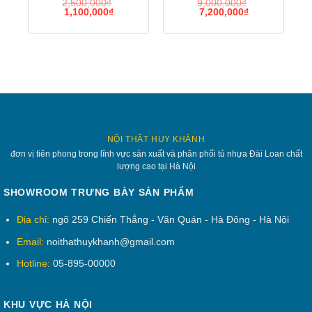
2,500,000
₫
9,000,000
₫
2CN2N
độc hại nên có thể xâm nhập vào nhà
1,100,000
₫
7,200,000
₫
quý khách thông qua những đồ vật sử
dụng chất liệu gỗ.
Về dịch vụ chăm sóc khách hàng và
chế độ bảo hành tại Tủ Nhựa Huy
khánh
NỘI THẤT HUY KHÁNH
Nhận đặc hàng theo yêu cầu, màu
đơn vị tiên phong trong lĩnh vực sản xuất và phân phối tủ nhựa Đài Loan chất
sắc, kích thước và mẫu mã.
lượng cao tại Hà Nội
SHOWROOM TRƯNG BÀY SẢN PHẨM
Tủ vấn khách hàng 24/20 nhanh gọn
lẹ chuyên nghiệp.
Địa chỉ:
ngõ 259 Chiến Thắng - Văn Quán - Hà Đông - Hà Nội
Email:
noithathuykhanh@gmail.com
Bảo hành 05 năm chất liệu nhựa, 24
Hotline:
05-895-00000
tháng phụ kiện
Vận chuyển lắp ráp tận nhà hoàn toàn
KHU VỰC HÀ NỘI