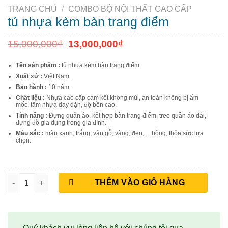
TRANG CHỦ
/
COMBO BỘ NỘI THẤT CAO CẤP
tủ nhựa kèm bàn trang điểm
15,000,000
₫
13,000,000
₫
Tên sản phẩm :
tủ nhựa kèm bàn trang điểm
Xuất xứ :
Việt Nam.
Bảo hành :
10 năm.
Chất liệu :
Nhựa cao cấp cam kết không mùi, an toàn không bị ẩm
mốc, tấm nhựa dày dặn, độ bền cao.
Tính năng :
Đựng quần áo, kết hợp bàn trang điểm, treo quần áo dài,
đựng đồ gia dụng trong gia đình.
Màu sắc :
màu xanh, trắng, vân gỗ, vàng, đen,… hồng, thỏa sức lựa
chọn.
tủ nhựa kèm bàn trang điểm số lượng
THÊM VÀO GIỎ HÀNG