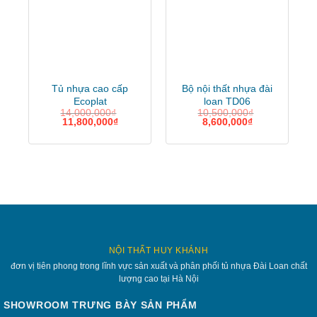
Tủ nhựa cao cấp
Bộ nội thất nhựa đài
Ecoplat
loan TD06
14,000,000
₫
10,500,000
₫
11,800,000
₫
8,600,000
₫
NỘI THẤT HUY KHÁNH
đơn vị tiên phong trong lĩnh vực sản xuất và phân phối tủ nhựa Đài Loan chất
lượng cao tại Hà Nội
SHOWROOM TRƯNG BÀY SẢN PHẨM