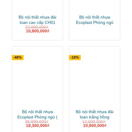
Bộ nội thất nhựa đài
Bộ nội thất nhựa
loan cao cấp CH01
Ecoplast Phòng ngủ
13,000,000
₫
full trắng
10,800,000
₫
-48%
-10%
Bộ nội thất nhựa
Bộ nội thất nhựa đài
Ecoplast Phòng ngủ (
loan trắng hồng
35,000,000
₫
12,000,000
₫
màu gỗ xoan)
18,300,000
₫
10,800,000
₫