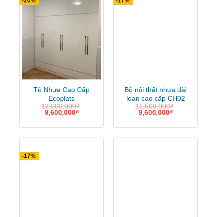
-20%
-17%
Tủ Nhựa Cao Cấp
Bộ nội thất nhựa đài
Ecoplats
loan cao cấp CH02
12,000,000
₫
11,500,000
₫
9,600,000
₫
9,600,000
₫
-17%