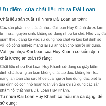
nổi bật của kệ trang trí là các chị e thường có
Ưu điểm của chất liệu nhựa Đài Loan.
sở thích trang trí phòng, bày những chiếc
khung ảnh, lọ hoa,… Vì vậy, chiếc kệ trang trí ở
Chất liệu sản xuất Tủ Nhựa Đài Loan an toàn:
tủ sẽ là nơi đặt những món đồ trang trí giúp tạo
Các sản phẩm nội thất tủ nhựa đài loan Huy Khánh được làm
điểm nhấn cho căn phòng của bạn.
từ nhựa nguyên sinh, không sử dụng nhựa tái chế. Nhờ vậy đã
giảm thiểu đáng kể việc sử dụng hóa chất và keo kết dính so
với gỗ công nghiệp mang lại sự an toàn cho người sử dụng.
Vật liệu nhựa Đài Loan của Huy Khánh có kiểm định
chất lượng an toàn rõ ràng:
Chất liệu nhựa Đài Loan Huy Khánh sử dụng có giấy kiểm
định chất lượng an toàn không chất tạo dẻo, không kim loại
nặng, an toàn cho sức khỏe của người tiêu dùng, đặc biệt là
gia đình có con nhỏ hoàn toàn yên tâm khi sử dụng các sản
phẩm nội thất nhựa Đài Loan Huy Khánh.
Tủ nhựa Đài Loan Huy Khánh có mẫu mã đa dạng, dễ
sử dụng: