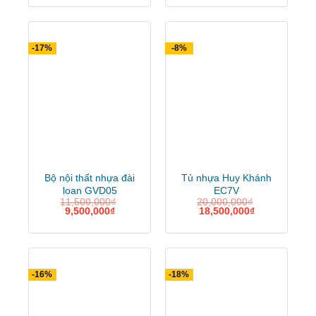
-17%
-8%
Bộ nội thất nhựa đài
Tủ nhựa Huy Khánh
loan GVD05
EC7V
11,500,000
₫
20,000,000
₫
9,500,000
₫
18,500,000
₫
-16%
-18%