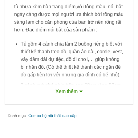
tủ nhựa kèm bàn trang điểm,với tông màu nổi bật
ngày càng được mọi người ưa thích bởi tông màu
sáng làm cho căn phòng của bạn trở nên rộng rãi
hơn. Đặc điểm nổi bật của sản phẩm :
Tủ gồm 4 cánh chia làm 2 buồng riêng biệt với
thiết kế thanh treo đồ, quần áo dài, comle, vest,
váy đầm dài dự tiệc, đồ đi chơi,… giúp không
bị nhăn đồ. (Có thể thiết kế thành các ngăn để
đồ gấp tiện lợi với những gia đình có bé nhỏ).
2 cánh mở nhỏ phía trên cao 50cm rộng 80cm
Xem thêm
tạo thành khoang rỗng để chăn màn, đồ ít
dùng, đồ gấp,… rất rộng rãi.
4 ngăn kéo dùng để đồ lót, đồ nhỏ nhẹ, vật
Danh mục:
Combo bộ nội thất cao cấp
dụng hay dùng đến như : Tất, mũ, găng tay,
khăn,… rất tiện lợi.
Kết hợp kệ trang trí, bàn trang điểm ,đặc điểm