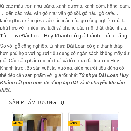
Tủ nhựa Đài Loan cho bé
: Mã sản phẩm
từ các màu trơn như trắng, xanh dương, xanh cốm, hồng, cam,
TE515X phù hợp với gia đình có 2 bé, với thiết kế
… đến các màu vân gỗ như vân gỗ sồi, gỗ nâu, gỗ cafe,…
đặc biệt, tiện dụng giúp tối ưu nhất cho không
không thua kém gì so với các màu của gỗ công nghiệp mà lại
gian gia đình bạn. Đặc điểm nổi trội của sản phẩm
phù hợp với nhiều lứa tuổi và phong cách nội thất khác nhau.
:
Tủ nhựa Đài Loan Huy Khánh có giá thành phải chăng:
So với gỗ công nghiệp, tủ nhựa Đài Loan có giá thành thấp
TE515X gồm 2 cánh mở rộng rãi, dùng để treo
hơn phù hợp với người tiêu dùng có ngân sách không mấy dư
đồ dự tiệc, quần áo dài, những bộ cánh đi chơi
giả. Các sản phẩm do nội thất và tủ nhựa đài loan do Huy
cho bé, giúp không bị nhăn đồ.
Khánh trực tiếp sản xuất tại xưởng. giúp người tiêu dùng có
6 ngăn kéo để những vật dụng có tính phân
thể tiếp cận sản phẩm với giá tốt nhất.
Tủ nhựa Đài Loan Huy
loại cao như tất, mũ, quần áo, khăn xô,… rất
Khánh rất gọn nhẹ, dễ dàng lắp đặt và di chuyển khi cần
tiện lợi.
thiết.
Kèm theo đó là kệ bo trang trí phía bên phải,
SẢN PHẨM TƯƠNG TỰ
giúp tô điểm cho không gian nhà bạn.
Thông tin sản phẩm :
-40%
-20%
Tên sản phẩm : Tủ nhựa Đài Loan – TE515X