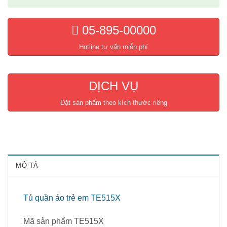
05-895-00000
Hotline tư vấn miễn phí
DỊCH VỤ
Đặt sản phẩm theo kích thước riêng
MÔ TẢ
Tủ quần áo trẻ em TE515X
Mã sản phẩm TE515X