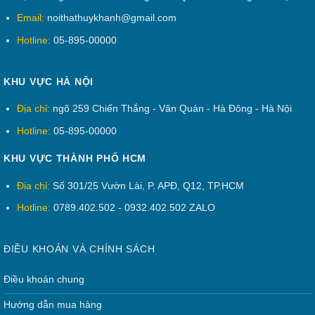
ngấm nước như thế mà tủ nhựa đài
Email:
noithathuykhanh@gmail.com
loan có tính chất vượt trội so với tủ
gỗ ép nhanh xuống cấp theo thời
Hotline:
05-895-00000
gian, hay tủ tôn, tủ vải không chịu
được do thời tiết gió mùa ẩm tại Việt
KHU VỰC HÀ NỘI
Nam.
Địa chỉ:
ngõ 259 Chiến Thắng - Văn Quán - Hà Đông - Hà Nội
Màu sắc tươi sáng theo thời gian
Hotline:
05-895-00000
:
với công nghệ sơn tĩnh điện bởi các
nhà máy nhựa chuyên nghiệp đã tạo
KHU VỰC THÀNH PHỐ HCM
nên những tấm nhựa cao cấp, luôn
Địa chỉ:
Số 301/25 Vườn Lài, P. APĐ, Q12, TP.HCM
giữ được màu sắc của mình theo
thời gian.
Hotline:
0789.402.502 - 0932.402.502 ZALO
Đội ngũ nhân viên chuyên nghiệp
:
chúng tôi với phương châm khách
ĐIỀU KHOẢN VÀ CHÍNH SÁCH
hàng là thượng đế, luôn làm hài lòng
Điều khoản chung
với khách hàng.
Hướng dẫn mua hàng
Cam kết bảo hành 10 năm :
có