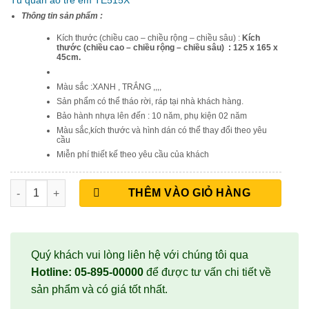
Thông tin sản phẩm :
Kích thước (chiều cao – chiều rộng – chiều sâu) :
Kích
thước (chiều cao – chiều rộng – chiều sâu) : 125 x 165 x
45cm.
Màu sắc :XANH , TRẮNG ,,,,
Sản phẩm có thể tháo rời, ráp tại nhà khách hàng.
Bảo hành nhựa lên đến : 10 năm, phụ kiện 02 năm
Màu sắc,kích thước và hình dán có thể thay đổi theo yêu
cầu
Miễn phí thiết kế theo yêu cầu của khách
Tủ quần áo trẻ em TE515X số lượng
THÊM VÀO GIỎ HÀNG
Quý khách vui lòng liên hệ với chúng tôi qua
Hotline: 05-895-00000
để được tư vấn chi tiết về
sản phẩm và có giá tốt nhất.