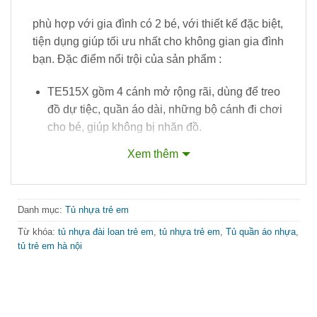
phù hợp với gia đình có 2 bé, với thiết kế đặc biệt,
tiện dụng giúp tối ưu nhất cho không gian gia đình
bạn. Đặc điểm nổi trội của sản phẩm :
TE515X gồm 4 cánh mở rộng rãi, dùng để treo
đồ dự tiệc, quần áo dài, những bộ cánh đi chơi
cho bé, giúp không bị nhăn đồ.
5 ngăn kéo để những vật dụng có tính phân
Xem thêm
loại cao như tất, mũ, quần áo, khăn xô,… rất
tiện lợi.
Danh mục:
Tủ nhựa trẻ em
Kèm theo đó là KỆ trang trí ở giữa, giúp tô
điểm cho không gian nhà bạn.
Từ khóa:
tủ nhựa đài loan trẻ em
,
tủ nhựa trẻ em
,
Tủ quần áo nhựa
,
tủ trẻ em hà nội