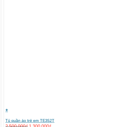
+
Tủ quần áo trẻ em TE352T
2,500,000
₫
1,300,000
₫