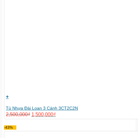
+
Tủ Nhựa Đài Loan 3 Cánh 3CT2C2N
2,500,000
₫
1,500,000
₫
-43%