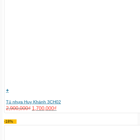
+
Tủ nhựa Huy Khánh 3CH02
2,900,000
₫
1,700,000
₫
-18%