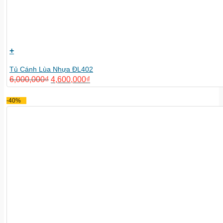
+
Tủ Cánh Lùa Nhựa ĐL402
6,000,000
₫
4,600,000
₫
-40%