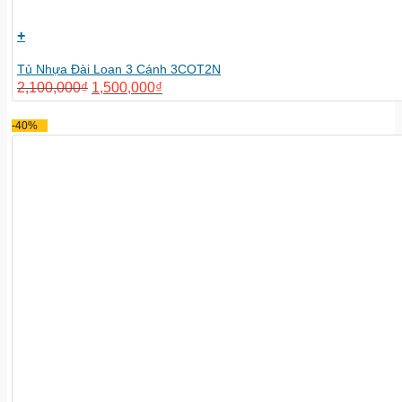
+
Tủ Nhựa Đài Loan 3 Cánh 3COT2N
2,100,000
₫
1,500,000
₫
-40%