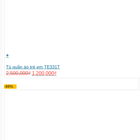
+
Tủ quần áo trẻ em TE331T
2,500,000
₫
1,200,000
₫
-48%