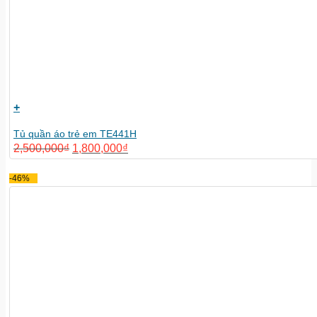
+
Tủ quần áo trẻ em TE441H
2,500,000
₫
1,800,000
₫
-46%