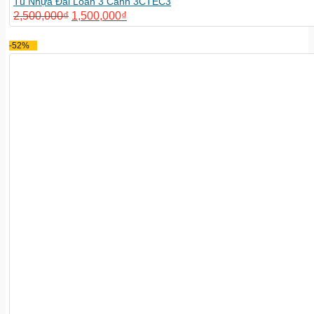
Tủ Nhựa Đài Loan 3 Cánh 3CTEC3
2,500,000
₫
1,500,000
₫
-52%