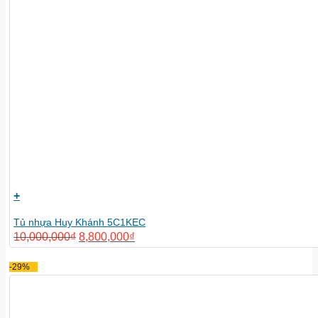
+
Tủ nhựa Huy Khánh 5C1KEC
10,000,000
₫
8,800,000
₫
-29%