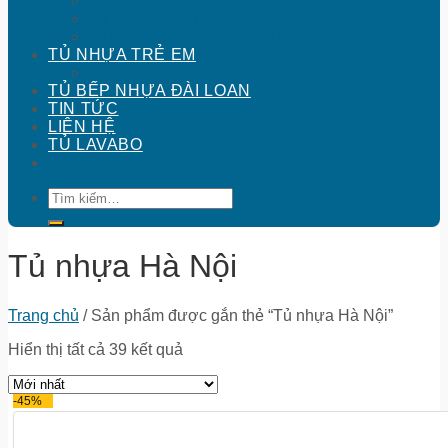
Bàn trang điểm
Tủ nhựa phòng khách
Tủ chồng thiết kế theo yêu cầu
TỦ NHỰA TRẺ EM
Bàn học sinh
TỦ BẾP NHỰA ĐÀI LOAN
TIN TỨC
LIÊN HỆ
TỦ LAVABO
Tìm
kiếm:
Tủ nhựa Hà Nội
Trang chủ
/
Sản phẩm được gắn thẻ “Tủ nhựa Hà Nội”
Hiển thị tất cả 39 kết quả
-45%