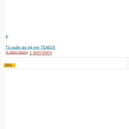
+
Tủ quần áo trẻ em TE452X
3,000,000
₫
1,800,000
₫
-28%