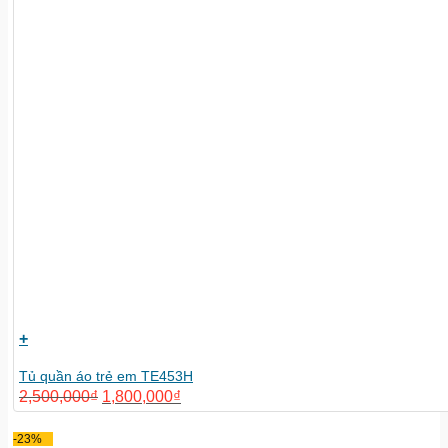
+
Tủ quần áo trẻ em TE453H
2,500,000
₫
1,800,000
₫
-23%