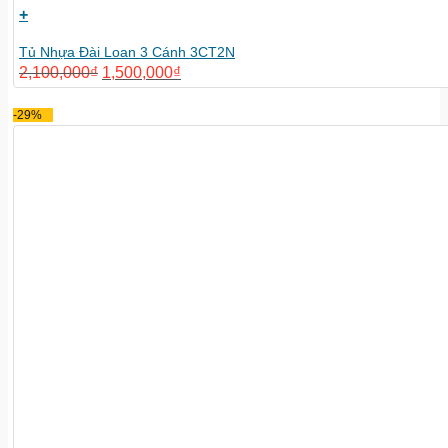
+
Tủ Nhựa Đài Loan 3 Cánh 3CT2N
2,100,000
₫
1,500,000
₫
-29%