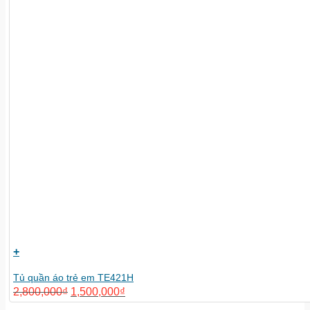
+
Tủ quần áo trẻ em TE421H
2,800,000
₫
1,500,000
₫