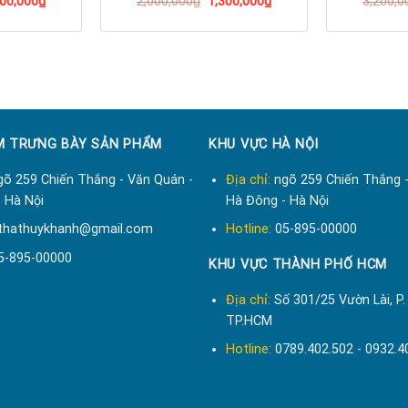
800,000
₫
2,000,000
₫
1,300,000
₫
3,200,0
a sao nhé.
ên nhận thiết kế theo yêu cầu của khách hàng, giá cả thỏa thuận
Liên hệ ngay : 0973-180-687 để biết thêm chi tiết.
 TRƯNG BÀY SẢN PHẨM
KHU VỰC HÀ NỘI
õ 259 Chiến Thắng - Văn Quán -
Địa chỉ:
ngõ 259 Chiến Thắng -
 Hà Nội
Hà Đông - Hà Nội
thathuykhanh@gmail.com
Hotline:
05-895-00000
5-895-00000
KHU VỰC THÀNH PHỐ HCM
Địa chỉ:
Số 301/25 Vườn Lài, P.
TP.HCM
Hotline:
0789.402.502 - 0932.4