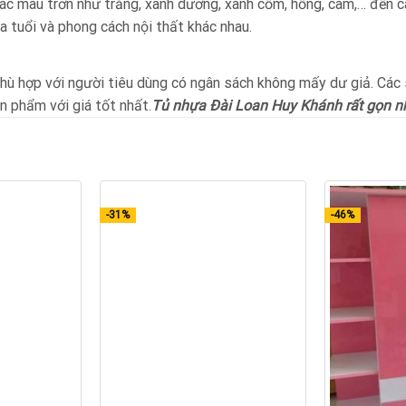
ác màu trơn như trắng, xanh dương, xanh cốm, hồng, cam,… đến c
a tuổi và phong cách nội thất khác nhau.
phù hợp với người tiêu dùng có ngân sách không mấy dư giả. Các
n phẩm với giá tốt nhất.
Tủ nhựa Đài Loan Huy Khánh rất gọn nhẹ
-31%
-46%
a Nội Thất Huy Khánh
+
+