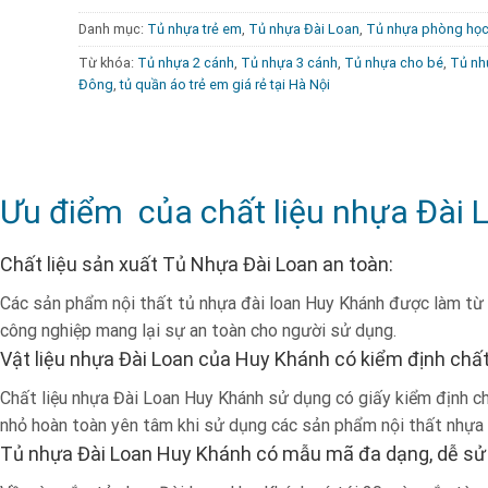
Bảo hành :
10 năm.
Danh mục:
Tủ nhựa trẻ em
,
Tủ nhựa Đài Loan
,
Tủ nhựa phòng họ
Chất liệu :
Nhựa cao cấp cam kết không mùi, an 
Từ khóa:
Tủ nhựa 2 cánh
,
Tủ nhựa 3 cánh
,
Tủ nhựa cho bé
,
Tủ nh
Tính năng :
Đựng quần áo, treo quần áo dài, đựng
Đông
,
tủ quần áo trẻ em giá rẻ tại Hà Nội
Màu sắc :
màu xanh, trắng, vân gỗ, vàng, đen,… h
Ưu điểm của chất liệu nhựa Đài 
Chất liệu sản xuất Tủ Nhựa Đài Loan an toàn:
Các sản phẩm nội thất tủ nhựa đài loan Huy Khánh được làm từ 
công nghiệp mang lại sự an toàn cho người sử dụng.
Vật liệu nhựa Đài Loan của Huy Khánh có kiểm định chất
Chất liệu nhựa Đài Loan Huy Khánh sử dụng có giấy kiểm định chấ
nhỏ hoàn toàn yên tâm khi sử dụng các sản phẩm nội thất nhựa
Tủ nhựa Đài Loan Huy Khánh có mẫu mã đa dạng, dễ sử