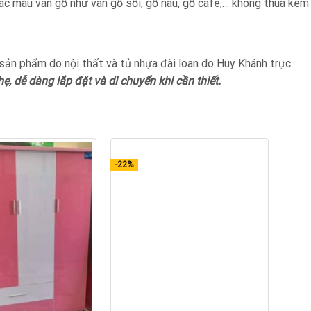
ác màu vân gỗ như vân gỗ sồi, gỗ nâu, gỗ cafe,… không thua kém
 sản phẩm do nội thất và tủ nhựa đài loan do Huy Khánh trực
, dễ dàng lắp đặt và di chuyển khi cần thiết.
-22%
+