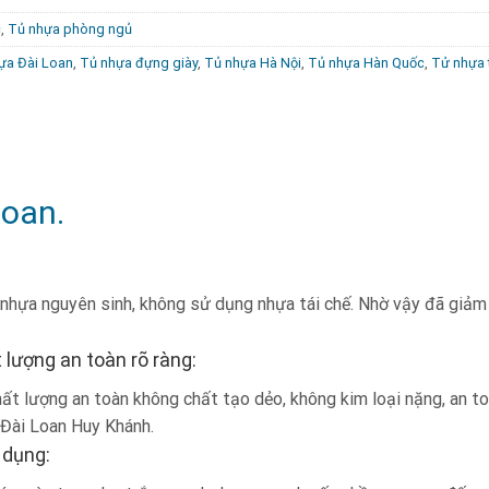
c
,
Tủ nhựa phòng ngủ
toàn không bị ẩm mốc, tấm nhựa dày dặn, độ bền cao.
ựa Đài Loan
,
Tủ nhựa đựng giày
,
Tủ nhựa Hà Nội
,
Tủ nhựa Hàn Quốc
,
Tử nhựa 
 đồ gia dụng trong gia đình.
ồng, thỏa sức lựa chọn.
Loan.
nhựa nguyên sinh, không sử dụng nhựa tái chế. Nhờ vậy đã giảm 
 lượng an toàn rõ ràng:
t lượng an toàn không chất tạo dẻo, không kim loại nặng, an toà
 Đài Loan Huy Khánh.
 dụng: