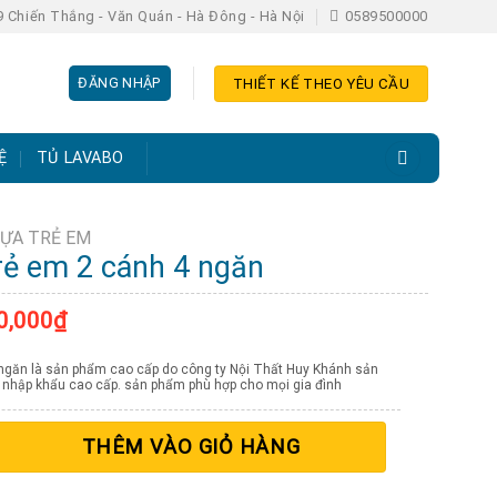
 Chiến Thắng - Văn Quán - Hà Đông - Hà Nội
0589500000
ĐĂNG NHẬP
THIẾT KẾ THEO YÊU CẦU
Ệ
TỦ LAVABO
ỰA TRẺ EM
rẻ em 2 cánh 4 ngăn
0,000
₫
ngăn là sản phẩm cao cấp do công ty Nội Thất Huy Khánh sản
an nhập khẩu cao cấp. sản phẩm phù hợp cho mọi gia đình
cánh 4 ngăn số lượng
THÊM VÀO GIỎ HÀNG