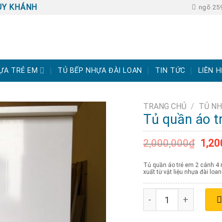
UY KHÁNH
ngõ 259
ỰA TRẺ EM
TỦ BẾP NHỰA ĐÀI LOAN
TIN TỨC
LIÊN H
TRANG CHỦ
/
TỦ NH
Tủ quần áo t
2,000,000
₫
1,20
Tủ quần áo trẻ em 2 cánh 4 
xuất từ vật liệu nhựa đài lo
Tủ quần áo trẻ em 2 