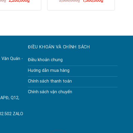
00
₫
2,200,000
₫
2,500,000
₫
1,500,000
₫
 theo kích thước của tủ.
ĐIỀU KHOẢN VÀ CHÍNH SÁCH
 Văn Quán -
Điều khoản chung
Hướng dẫn mua hàng
Chính sách thanh toán
Chính sách vận chuyển
 APĐ, Q12,
02.502 ZALO