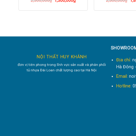
2,500,000
₫
1,300,000
₫
2,500,000
₫
1,
Bạn hãy thử đi và cảm nhận chất lượng của nó r
Nội Thất Huy Khánh
chuy
SHOWROOM
NỘI THẤT HUY KHÁNH
Địa chỉ:
ng
đơn vị tiên phong trong lĩnh vực sản xuất và phân phối
Hà Đông -
tủ nhựa Đài Loan chất lượng cao tại Hà Nội
Email:
noi
Hotline:
0