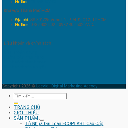
Hotline:
05-895-00000
Khu vực Thành Phố HCM
Địa chỉ:
Số 301/25 Vườn Lài, P. APĐ, Q12, TP.HCM
Hotline:
0789.402.502 - 0932.402.502 ZALO
Điều khoản và chính sách
Điều khoản chung
Hướng dẫn mua hàng
Chính sách thanh toán
Chính sách vận chuyển
Copyright 2026 ©
Leevix - Digital Marketing Agency
Tìm
kiếm:
TRANG CHỦ
GIỚI THIỆU
SẢN PHẨM
Tủ Nhựa Đài Loan ECOPLAST Cao Cấp