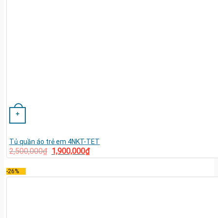
+
Tủ quần áo trẻ em 4NKT-TET
2,500,000
₫
1,900,000
₫
-26%