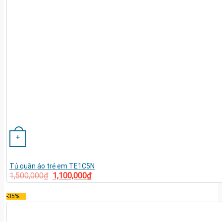
+
Tủ quần áo trẻ em TE1C5N
1,500,000
₫
1,100,000
₫
-35%