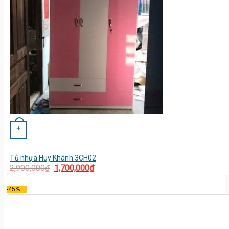
+
Tủ nhựa Huy Khánh 3CH02
2,900,000
₫
1,700,000
₫
-45%