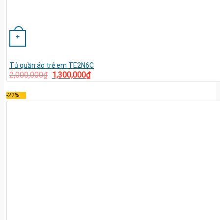
+
Tủ quần áo trẻ em TE2N6C
2,000,000
₫
1,300,000
₫
-22%