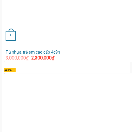
+
Tủ nhựa trẻ em cao cấp 4c9n
3,000,000
₫
2,300,000
₫
-40%