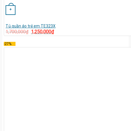
+
Tủ quần áo trẻ em TE323X
1,700,000
₫
1,250,000
₫
-27%