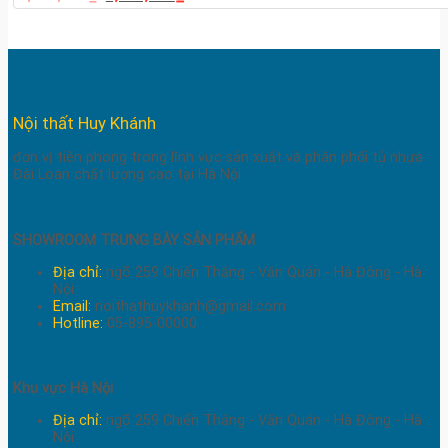
Nội thất Huy Khánh
đơn vị tiên phong trong lĩnh vực sản xuất và phân phối tủ nhựa
Đài Loan chất lượng cao tại Hà Nội
SHOWROOM TRƯNG BÀY SẢN PHẨM
Địa chỉ:
ngõ 259 Chiến Thắng - Văn Quán - Hà Đông - Hà
Nội
Email:
noithathuykhanh@gmail.com
Hotline:
05-895-00000
Khu vực Hà Nội
Địa chỉ:
ngõ 259 Chiến Thắng - Văn Quán - Hà Đông - Hà
Nội