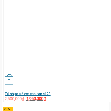
+
Tủ nhựa trẻ em cao cấp c128
2,500,000
₫
1,950,000
₫
-23%