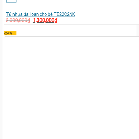
Tủ nhựa đài loan cho bé TE22C2NK
2,000,000
₫
1,300,000
₫
-24%