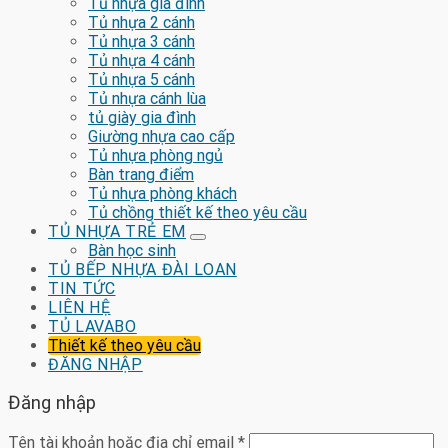
Tủ nhựa gia đình
Tủ nhựa 2 cánh
Tủ nhựa 3 cánh
Tủ nhựa 4 cánh
Tủ nhựa 5 cánh
Tủ nhựa cánh lùa
tủ giày gia đình
Giường nhựa cao cấp
Tủ nhựa phòng ngủ
Bàn trang điểm
Tủ nhựa phòng khách
Tủ chồng thiết kế theo yêu cầu
TỦ NHỰA TRẺ EM
Bàn học sinh
TỦ BẾP NHỰA ĐÀI LOAN
TIN TỨC
LIÊN HỆ
TỦ LAVABO
Thiết kế theo yêu cầu
ĐĂNG NHẬP
Đăng nhập
Tên tài khoản hoặc địa chỉ email
*