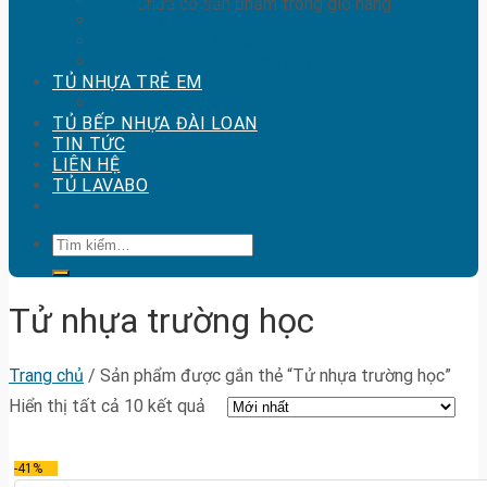
Chưa có sản phẩm trong giỏ hàng.
Bàn trang điểm
Tủ nhựa phòng khách
Tủ chồng thiết kế theo yêu cầu
TỦ NHỰA TRẺ EM
Bàn học sinh
TỦ BẾP NHỰA ĐÀI LOAN
TIN TỨC
LIÊN HỆ
TỦ LAVABO
Tìm
kiếm:
Tử nhựa trường học
Trang chủ
/
Sản phẩm được gắn thẻ “Tử nhựa trường học”
Hiển thị tất cả 10 kết quả
-41%