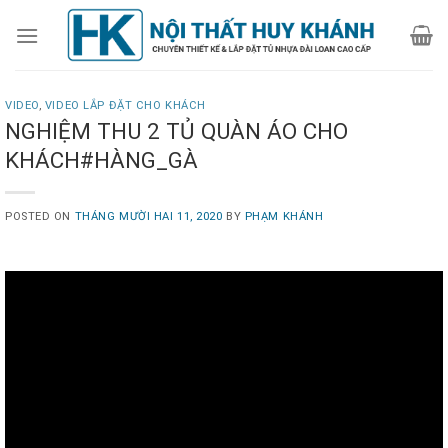
Skip
to
content
VIDEO
,
VIDEO LẮP ĐẶT CHO KHÁCH
NGHIỆM THU 2 TỦ QUÀN ÁO CHO
KHÁCH#HÀNG_GÀ
POSTED ON
THÁNG MƯỜI HAI 11, 2020
BY
PHẠM KHÁNH